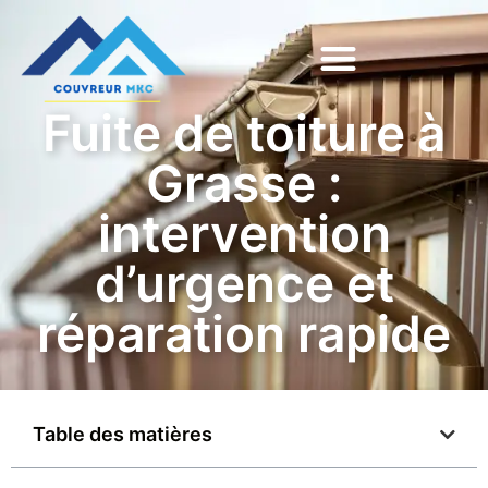
Fuite de toiture à
Grasse :
intervention
d’urgence et
réparation rapide
Table des matières