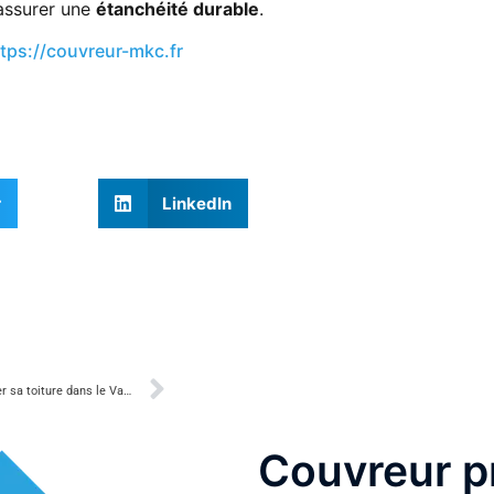
 assurer une
étanchéité durable
.
tps://couvreur-mkc.fr
r
LinkedIn
Quand faut-il rénover sa toiture dans le Var ?
Couvreur p