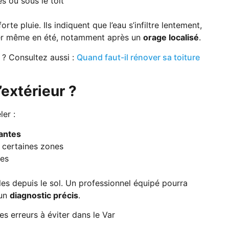
s ou sous le toit
te pluie. Ils indiquent que l’eau s’infiltre lentement,
iver même en été, notamment après un
orage localisé
.
? Consultez aussi :
Quand faut-il rénover sa toiture
’extérieur ?
ler :
antes
 certaines zones
ées
bles depuis le sol. Un professionnel équipé pourra
 un
diagnostic précis
.
les erreurs à éviter dans le Var