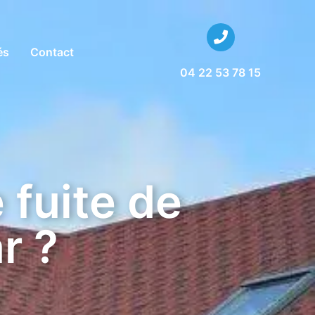
és
Contact
04 22 53 78 15
fuite de
r ?