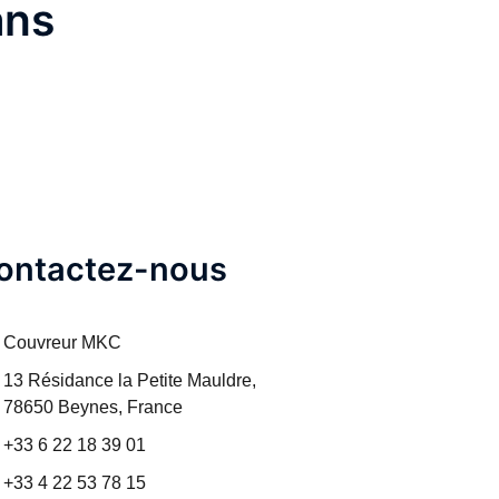
ans
ontactez-nous
Couvreur MKC
13 Résidance la Petite Mauldre,
78650
Beynes,
France
+33 6 22 18 39 01
+33 4 22 53 78 15